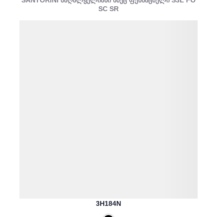
SANTORINI მაღალყელიანი სპეც ფეხსაცმელი S3L FO
SC SR
3H184N