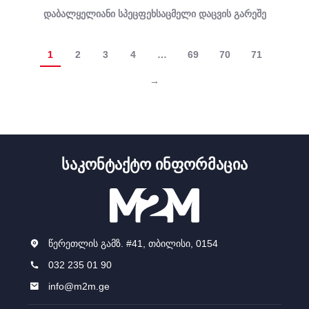
დაბალყელიანი სპეცფეხსაცმელი დაცვის გარეშე
1
2
3
4
…
69
70
71
→
ᲡᲐᲙᲝᲜᲢᲐᲥᲢᲝ ᲘᲜᲤᲝᲠᲛᲐᲪᲘᲐ
წერეთლის გამზ. #41, თბილისი, 0154
032 235 01 90
info@m2m.ge