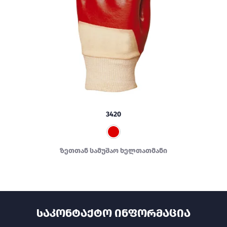
3420
ზეთთან სამუშაო ხელთათმანი
ᲡᲐᲙᲝᲜᲢᲐᲥᲢᲝ ᲘᲜᲤᲝᲠᲛᲐᲪᲘᲐ