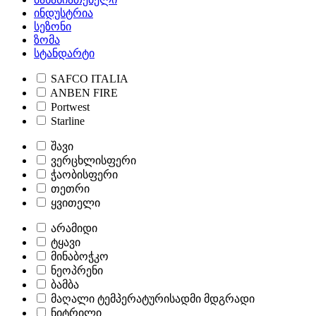
ინდუსტრია
სეზონი
ზომა
სტანდარტი
SAFCO ITALIA
ANBEN FIRE
Portwest
Starline
შავი
ვერცხლისფერი
ჭაობისფერი
თეთრი
ყვითელი
არამიდი
ტყავი
მინაბოჭკო
ნეოპრენი
ბამბა
მაღალი ტემპერატურისადმი მდგრადი
ნიტრილი