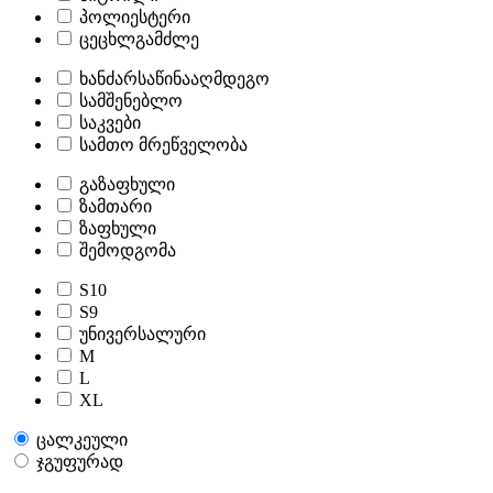
პოლიესტერი
ცეცხლგამძლე
ხანძარსაწინააღმდეგო
სამშენებლო
საკვები
სამთო მრეწველობა
გაზაფხული
ზამთარი
ზაფხული
შემოდგომა
S10
S9
უნივერსალური
M
L
XL
ცალკეული
ჯგუფურად