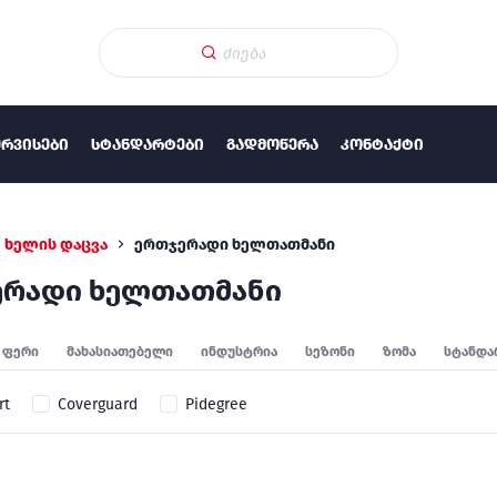
ᲔᲠᲕᲘᲡᲔᲑᲘ
ᲡᲢᲐᲜᲓᲐᲠᲢᲔᲑᲘ
ᲒᲐᲓᲛᲝᲬᲔᲠᲐ
ᲙᲝᲜᲢᲐᲥᲢᲘ
ხელის დაცვა
ერთჯერადი ხელთათმანი
ერადი ხელთათმანი
ფერი
მახასიათებელი
ინდუსტრია
სეზონი
ზომა
სტანდა
rt
Coverguard
Pidegree