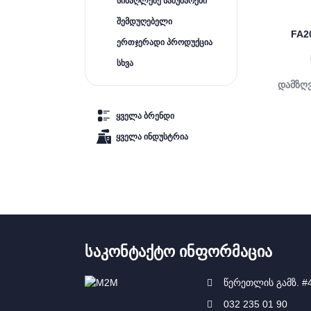
სიმაღლეზე სამუშაოები
შემდუღებელი
FA2
ერთჯერადი პროდუქცია
სხვა
დამზღ
ყველა ბრენდი
ყველა ინდუსტრია
ᲡᲐᲙᲝᲜᲢᲐᲥᲢᲝ ᲘᲜᲤᲝᲠᲛᲐᲪᲘᲐ
წერეთლის გამზ. #
032 235 01 90