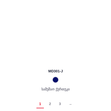
MD301-J
სამუშაო ქურთუკი
1
2
3
→