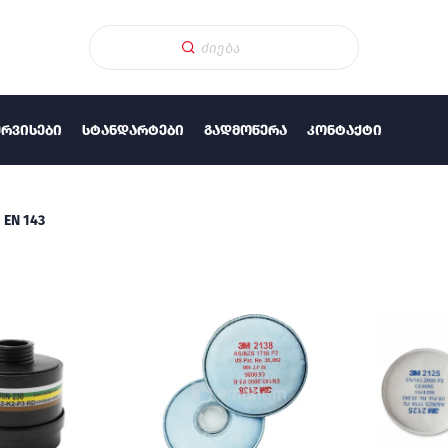
ᲔᲠᲕᲘᲡᲔᲑᲘ
ᲡᲢᲐᲜᲓᲐᲠᲢᲔᲑᲘ
ᲒᲐᲓᲛᲝᲬᲔᲠᲐ
ᲙᲝᲜᲢᲐᲥᲢᲘ
EN 143