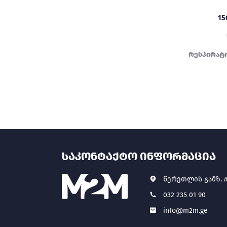
15
რესპირატ
ᲡᲐᲙᲝᲜᲢᲐᲥᲢᲝ ᲘᲜᲤᲝᲠᲛᲐᲪᲘᲐ
წერეთლის გამზ. #
032 235 01 90
info@m2m.ge