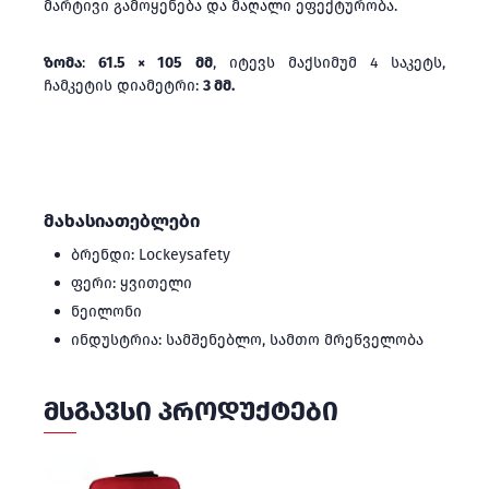
მარტივი გამოყენება და მაღალი ეფექტურობა.
ზომა
:
61.5 × 105 მმ
, იტევს მაქსიმუმ 4 საკეტს,
ჩამკეტის დიამეტრი:
3 მმ.
მახასიათებლები
ბრენდი: Lockeysafety
ფერი: ყვითელი
ნეილონი
ინდუსტრია: სამშენებლო, სამთო მრეწველობა
ᲛᲡᲒᲐᲕᲡᲘ ᲞᲠᲝᲓᲣᲥᲢᲔᲑᲘ