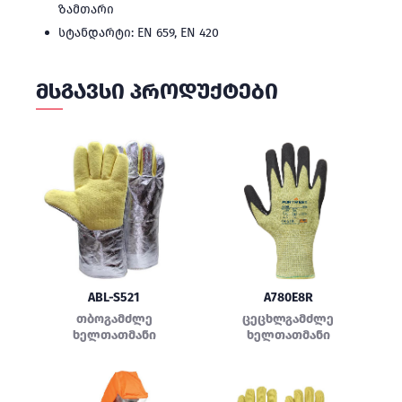
ზამთარი
სტანდარტი: EN 659, EN 420
ᲛᲡᲒᲐᲕᲡᲘ ᲞᲠᲝᲓᲣᲥᲢᲔᲑᲘ
ABL-S521
A780E8R
თბოგამძლე
ცეცხლგამძლე
ხელთათმანი
ხელთათმანი