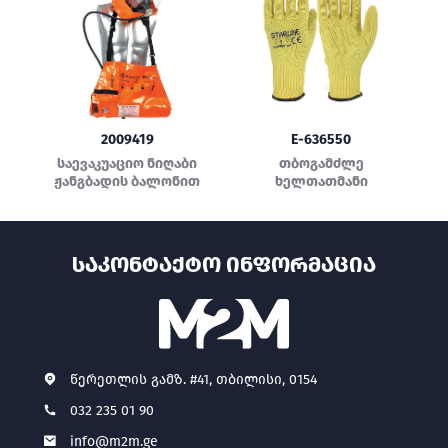
2009419
E-636550
საევაკუაციო ნიღაბი
თბოგამძლე
ჟანგბადის ბალონით
ხელთათმანი
ᲡᲐᲙᲝᲜᲢᲐᲥᲢᲝ ᲘᲜᲤᲝᲠᲛᲐᲪᲘᲐ
წერეთლის გამზ. #41, თბილისი, 0154
032 235 01 90
info@m2m.ge