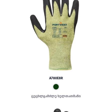
A780E8R
ცეცხლგამძლე ხელთათმანი