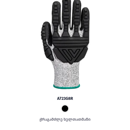
A723G8R
ჭრაგამძლე ხელთათმანი