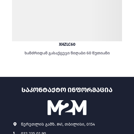
XHZLC60
ხანძრიდან გასაქცევი ნიღაბი 60 წუთიანი
ᲡᲐᲙᲝᲜᲢᲐᲥᲢᲝ ᲘᲜᲤᲝᲠᲛᲐᲪᲘᲐ
წერეთლის გამზ. #41, თბილისი, 0154
032 235 01 90