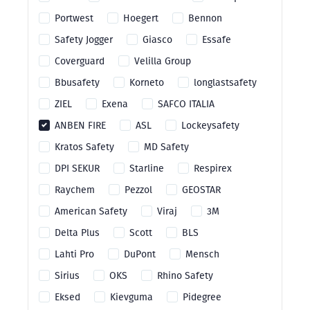
Portwest
Hoegert
Bennon
Safety Jogger
Giasco
Essafe
Coverguard
Velilla Group
Bbusafety
Korneto
longlastsafety
ZIEL
Exena
SAFCO ITALIA
ANBEN FIRE
ASL
Lockeysafety
Kratos Safety
MD Safety
DPI SEKUR
Starline
Respirex
Raychem
Pezzol
GEOSTAR
American Safety
Viraj
3M
Delta Plus
Scott
BLS
Lahti Pro
DuPont
Mensch
Sirius
OKS
Rhino Safety
Eksed
Kievguma
Pidegree