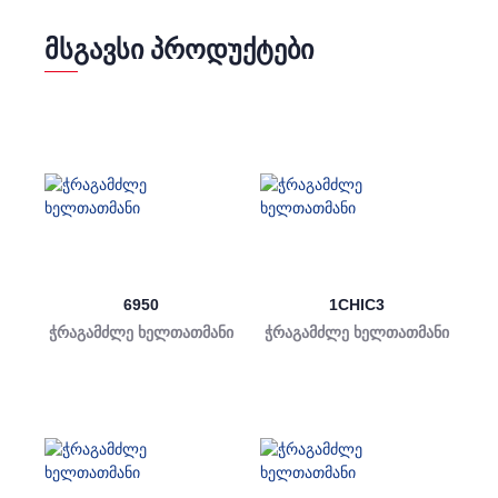
ᲛᲡᲒᲐᲕᲡᲘ ᲞᲠᲝᲓᲣᲥᲢᲔᲑᲘ
6950
1CHIC3
ჭრაგამძლე ხელთათმანი
ჭრაგამძლე ხელთათმანი