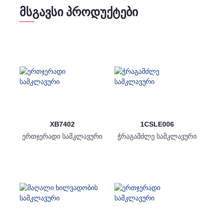
ᲛᲡᲒᲐᲕᲡᲘ ᲞᲠᲝᲓᲣᲥᲢᲔᲑᲘ
XB7402
1CSLE006
ერთჯერადი სამკლავური
ჭრაგამძლე სამკლავური