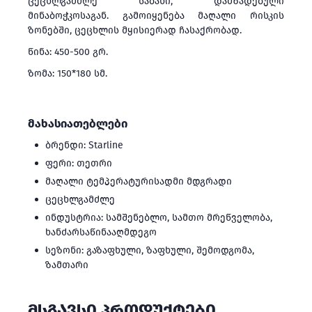
ცეცხლგამძლე საბანი, დამზადებული
მინაბოჭკოსაგან. გამოიყენება მაღალი რისკის
ზონებში, ცეცხლის მყისიერად ჩასაქრობად.
წინა: 450-500 გრ.
ზომა: 150*180 სმ.
მახასიათებლები
ბრენდი: Starline
ფერი: თეთრი
მაღალი ტემპერატურისადმი მდგრადი
ცეცხლგამძლე
ინდუსტრია: სამშენებლო, სამთო მრეწველობა,
ხანძარსაწინააღმდეგო
სეზონი: გაზაფხული, ზაფხული, შემოდგომა,
ზამთარი
ᲛᲡᲒᲐᲕᲡᲘ ᲞᲠᲝᲓᲣᲥᲢᲔᲑᲘ