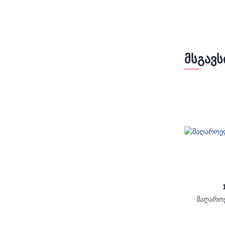
ᲛᲡᲒᲐᲕᲡ
მაღარო