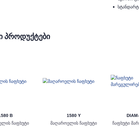
სტანდარტი
Ი ᲞᲠᲝᲓᲣᲥᲢᲔᲑᲘ
1580 B
1580 Y
DIAM-
ელის ჩაფხუტი
მაღაროელის ჩაფხუტი
ჩაფხუტი მა