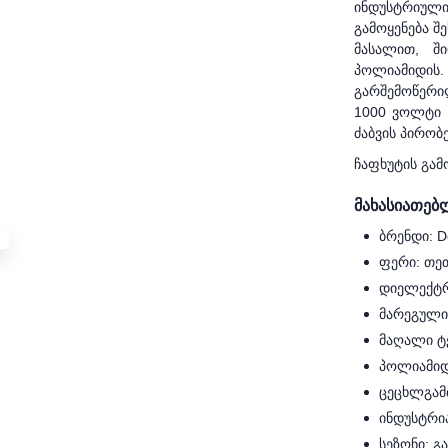
ინდუსტრიული
გამოყენება შ
მასალით, შ
პოლიამიდ
გარშემოწერილ
1000 ვოლტი 
ძაბვის პირობ
ჩაფხუტის გამ
მახასიათებ
ბრენდი: De
ფერი: თე
დიელექტ
მარეგულ
მაღალი ტ
პოლიამი
ცეცხლგა
ინდუსტრი
სეზონი: გ