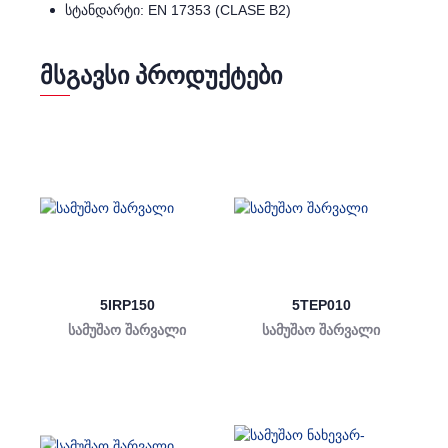
სტანდარტი: EN 17353 (CLASE B2)
ᲛᲡᲒᲐᲕᲡᲘ ᲞᲠᲝᲓᲣᲥᲢᲔᲑᲘ
5IRP150
5TEP010
სამუშაო შარვალი
სამუშაო შარვალი