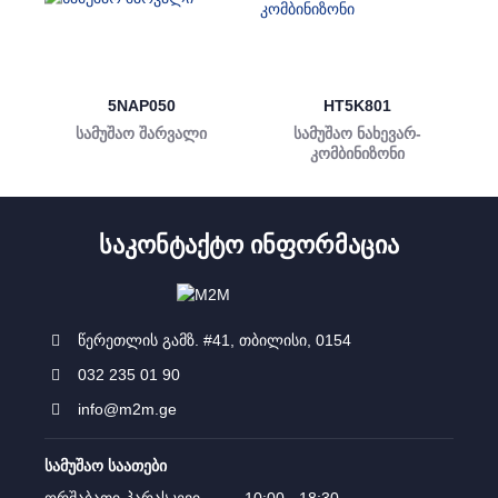
5NAP050
HT5K801
სამუშაო შარვალი
სამუშაო ნახევარ-
კომბინიზონი
ᲡᲐᲙᲝᲜᲢᲐᲥᲢᲝ ᲘᲜᲤᲝᲠᲛᲐᲪᲘᲐ
წერეთლის გამზ. #41, თბილისი, 0154
032 235 01 90
info@m2m.ge
სამუშაო საათები