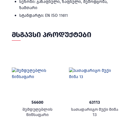
სეზონი: გაზაფხული, ზაფხული, შემოდგომა,
ზამთარი
სტანდარტი: EN ISO 11611
ᲛᲡᲒᲐᲕᲡᲘ ᲞᲠᲝᲓᲣᲥᲢᲔᲑᲘ
56600
63113
შემდუღებლის
სათადარიგო მუქი მინა
წინსაფარი
13