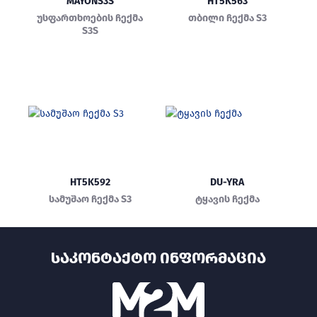
MAYONS3S
HT5K563
უსფართხოების ჩექმა
თბილი ჩექმა S3
S3S
HT5K592
DU-YRA
სამუშაო ჩექმა S3
ტყავის ჩექმა
ᲡᲐᲙᲝᲜᲢᲐᲥᲢᲝ ᲘᲜᲤᲝᲠᲛᲐᲪᲘᲐ