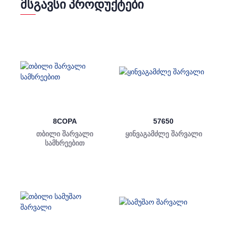
ᲛᲡᲒᲐᲕᲡᲘ ᲞᲠᲝᲓᲣᲥᲢᲔᲑᲘ
8COPA
57650
თბილი შარვალი
ყინვაგამძლე შარვალი
სამხრეებით