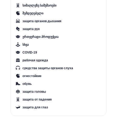
სიმაღლეზე სამუშაოები
შემდუღებელი
защита органов дыхания
защита рук
ერთჯერადი პროდუქცია
სხვა
COVID-19
рабочая одежда
средства защиты органов слуха
огнестойкие
обувь
защита головы
защита от падения
защита для глаз