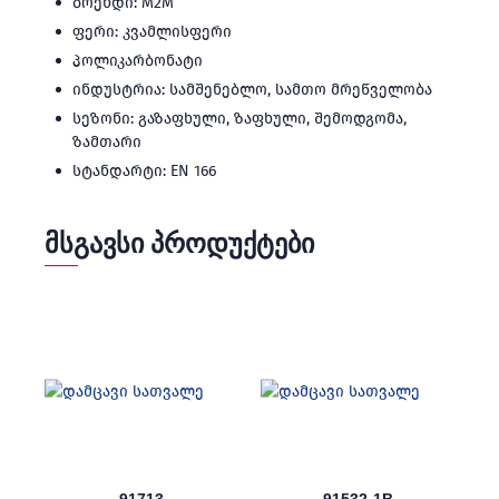
ბრენდი: M2M
ფერი: კვამლისფერი
პოლიკარბონატი
ინდუსტრია: სამშენებლო, სამთო მრეწველობა
სეზონი: გაზაფხული, ზაფხული, შემოდგომა,
ზამთარი
სტანდარტი: EN 166
ᲛᲡᲒᲐᲕᲡᲘ ᲞᲠᲝᲓᲣᲥᲢᲔᲑᲘ