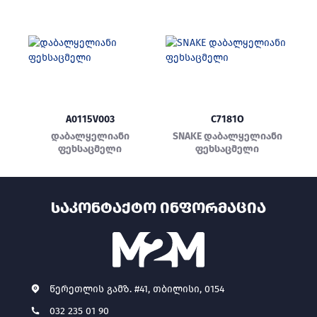
A0115V003
C7181O
დაბალყელიანი
SNAKE დაბალყელიანი
ფეხსაცმელი
ფეხსაცმელი
ᲡᲐᲙᲝᲜᲢᲐᲥᲢᲝ ᲘᲜᲤᲝᲠᲛᲐᲪᲘᲐ
წერეთლის გამზ. #41, თბილისი, 0154
032 235 01 90